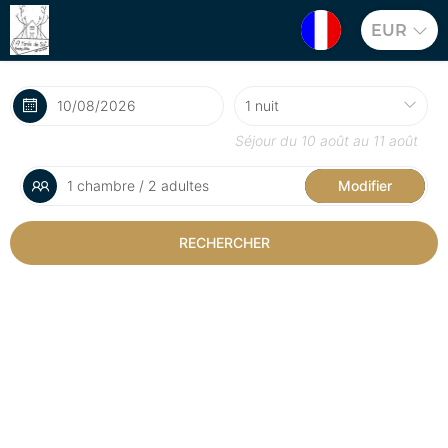
EUR
Séjour du
10 août
au
11 août
1 chambre / 2 adultes
Modifier