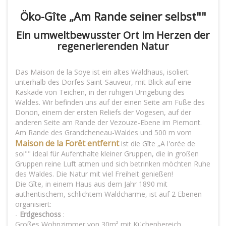
Öko-Gîte „Am Rande seiner selbst""
Ein umweltbewusster Ort im Herzen der
regenerierenden Natur
Das Maison de la Soye ist ein altes Waldhaus, isoliert
unterhalb des Dorfes Saint-Sauveur, mit Blick auf eine
Kaskade von Teichen, in der ruhigen Umgebung des
Waldes. Wir befinden uns auf der einen Seite am Fuße des
Donon, einem der ersten Reliefs der Vogesen, auf der
anderen Seite am Rande der Vezouze-Ebene im Piemont.
Am Rande des Grandcheneau-Waldes und 500 m vom
Maison de la Forêt entfernt
ist die Gîte „A l'orée de
soi"" ideal für Aufenthalte kleiner Gruppen, die in großen
Gruppen reine Luft atmen und sich betrinken möchten Ruhe
des Waldes. Die Natur mit viel Freiheit genießen!
Die Gîte, in einem Haus aus dem Jahr 1890 mit
authentischem, schlichtem Waldcharme, ist auf 2 Ebenen
organisiert:
-
Erdgeschoss
:
Großes Wohnzimmer von 30m² mit Küchenbereich