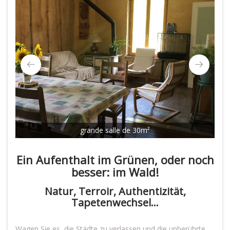
grande salle de 30m²
nat
Ein Aufenthalt im Grünen, oder noch
besser: im Wald!
Natur, Terroir, Authentizität,
Tapetenwechsel...
Wagen Sie es, die Städte zu verlassen und die unberührte