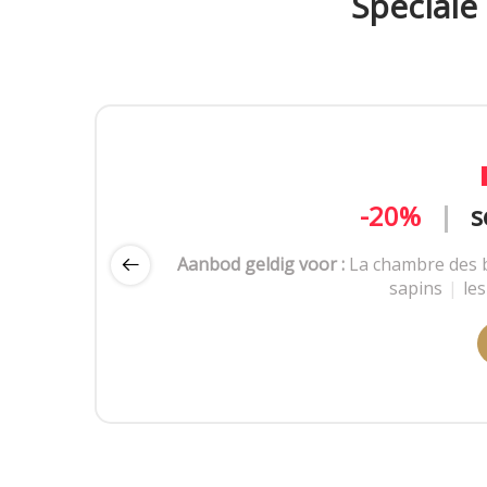
Speciale
-20%
-20%
|
s
|
Aanbod geldig voor :
Aanbod geldig voor :
La chambre des 
La chambre des 
sapins
sapins
|
|
le
le