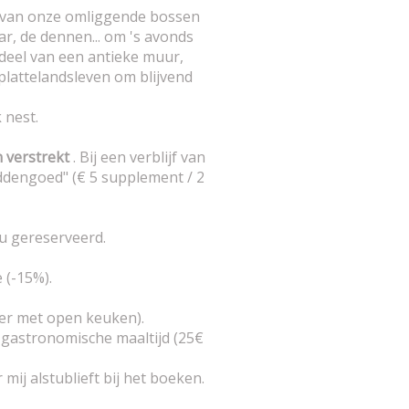
rvan onze omliggende bossen
ar, de dennen... om 's avonds
 deel van een antieke muur,
plattelandsleven om blijvend
 nest.
n verstrekt
. Bij een verblijf van
ddengoed" (€ 5 supplement / 2
 u gereserveerd.
 (-15%).
er met open keuken).
f gastronomische maaltijd (25€
ij alstublieft bij het boeken.