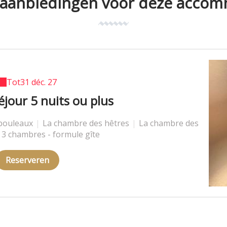
 aanbiedingen voor deze acco
Op dit moment!
Tot
31 déc. 27
éjour 5 nuits ou plus
dernière minute
bouleaux
bouleaux
|
|
La chambre des hêtres
La chambre des hêtres
|
|
La chambre des
La chambre des
s 3 chambres - formule gîte
s 3 chambres - formule gîte
Reserveren
Reserveren