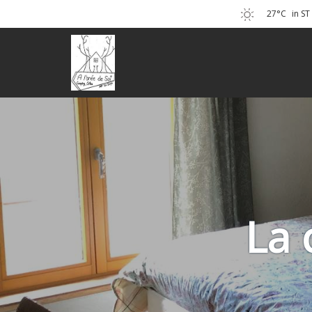
27°C
in S
La 