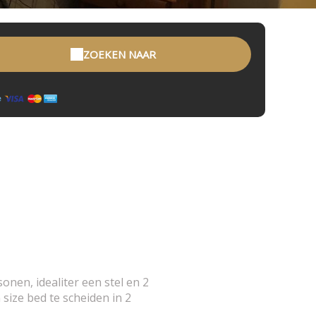
ZOEKEN NAAR
nen, idealiter een stel en 2
size bed te scheiden in 2