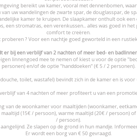
e omgeving bereikt uw kamer, vooral met dennenbomen, waa
 u van uw wandelingen de zwarte spar, de douglasspar, de sp
 landelijke kamer te kruipen. De slaapkamer onthult ook een
, een stromatras, een verenkussen... alles was goed in het 
comfort te creëren.
lt proberen ? Voor een nachtje goed geworteld in een rustiek
t er bij een verblijf van 2 nachten of meer bed- en badlinne
 eigen linnengoed mee te nemen of kiest u voor de optie "be
personen) en/of de optie "handdoeken" (€ 5 / 2 personen).
ouche, toilet, wastafel) bevindt zich in de kamer en is voor
 verblijf van 4 nachten of meer profiteert u van een promotie
ing van de woonkamer voor maaltijden (woonkamer, eetkam
 maaltijd (15€ / persoon), warme maaltijd (20€ / persoon) o
/ persoon).
angelijnd. Ze slapen op de grond in hun mandje. Informeer m
Er wordt een borg van € 50 gevraagd.