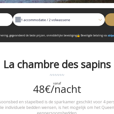
1
accommodatie /
2
volwassene
rvering, gegarandeerd de beste prijzen, onmiddellijke bevestiging
Beveiligde betaling via
La chambre des sapins
vanaf
48€/nacht
oonsbed en stapelbed is de sparkamer geschikt voor 4 perso
e individuele bedden wensen, is het mogelijk om het Queen 
eenpersoonsbedden.