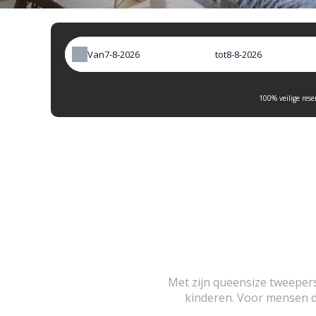
Van
tot
100% veilige rese
Met zijn queensize tweepers
kinderen. Voor mensen di