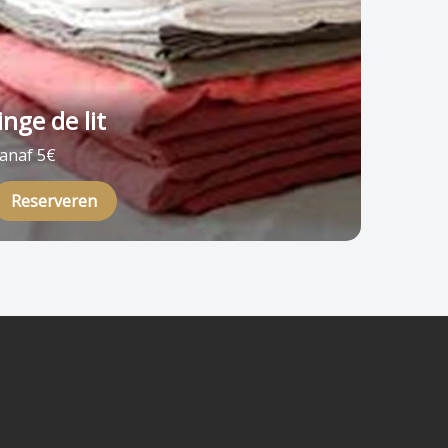
linge de lit
linge 
anaf 5€
vanaf 5€
Reserveren
Reser