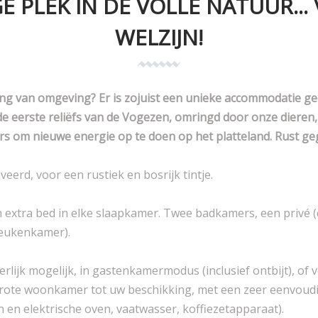
E PLEK IN DE VOLLE NATUUR..
WELZIJN!
g van omgeving? Er is zojuist een unieke accommodatie gecr
e eerste reliëfs van de Vogezen, omringd door onze dieren,
ers om nieuwe energie op te doen op het platteland. Rust g
erd, voor een rustiek en bosrijk tintje.
extra bed in elke slaapkamer. Twee badkamers, een privé 
eukenkamer).
ijk mogelijk, in gastenkamermodus (inclusief ontbijt), of v
n grote woonkamer tot uw beschikking, met een zeer eenvoud
n en elektrische oven, vaatwasser, koffiezetapparaat).