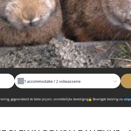
1
accommodatie /
2
volwassene
rvering, gegarandeerd de beste prijzen, onmiddellijke bevestiging
Beveiligde betaling via