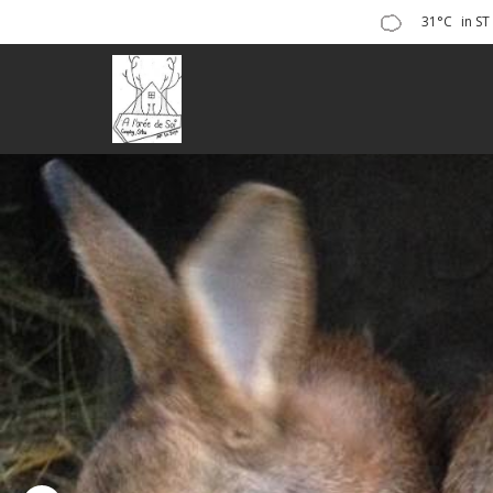
31°C
in S