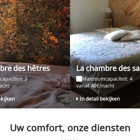
bre des hêtres
La chambre des sa
paciteit: 3
Maximumcapaciteit: 4
acht
vanaf 48€/nacht
ekijken
In detail bekijken
Uw comfort, onze diensten