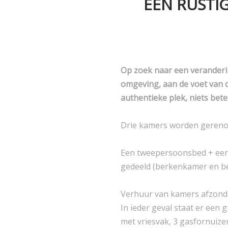
EEN RUSTIG
Op zoek naar een veranderin
omgeving, aan de voet van d
authentieke plek, niets bet
Drie kamers worden gerenove
Een tweepersoonsbed + een 
gedeeld (berkenkamer en b
Verhuur van kamers afzonderl
In ieder geval staat er ee
met vriesvak, 3 gasfornuize