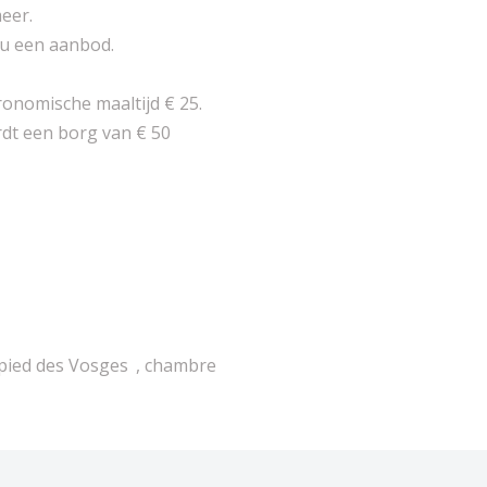
eer.
 u een aanbod.
ronomische maaltijd € 25.
rdt een borg van € 50
u pied des Vosges
, chambre