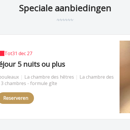
Speciale aanbiedingen
Op dit moment!
Tot
31 dec 27
éjour 5 nuits ou plus
dernière minute
bouleaux
bouleaux
|
|
La chambre des hêtres
La chambre des hêtres
|
|
La chambre des
La chambre des
s 3 chambres - formule gîte
s 3 chambres - formule gîte
Reserveren
Reserveren