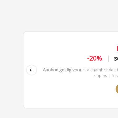
-20%
-20%
|
s
|
Aanbod geldig voor :
Aanbod geldig voor :
La chambre des 
La chambre des 
sapins
sapins
|
|
le
le