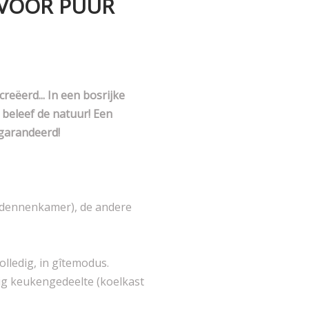
. VOOR PUUR
eëerd... In een bosrijke
 beleef de natuur! Een
egarandeerd!
(dennenkamer), de andere
olledig, in gîtemodus.
ig keukengedeelte (koelkast