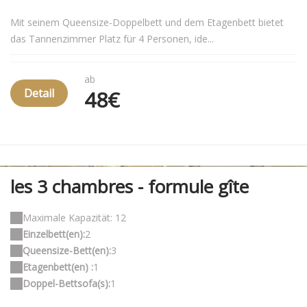
Mit seinem Queensize-Doppelbett und dem Etagenbett bietet
das Tannenzimmer Platz für 4 Personen, ide...
ab
Detail
48€
les 3 chambres - formule gîte
Maximale Kapazität: 12
Einzelbett(en):
2
Queensize-Bett(en):
3
Etagenbett(en) :
1
Doppel-Bettsofa(s):
1