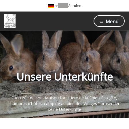
Anrufen
Menü
Unsere Unterkünfte
“ A l'orée de soi - Maison forestière de la Soie - Eco gîte,
chambres d'hôtes, camping au pied des Vosges ” präsentiert
seine Unterkünfte