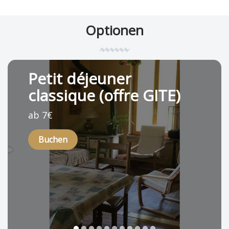
Optionen
Petit déjeuner
classique (offre GITE)
ab 7€
Buchen
1
2
3
4
5
6
7
8
9
10
11