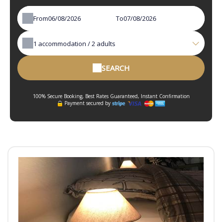
From
To
1
accommodation /
2
adults
SEARCH
100% Secure Booking, Best Rates Guaranteed, Instant Confirmation
Payment secured by