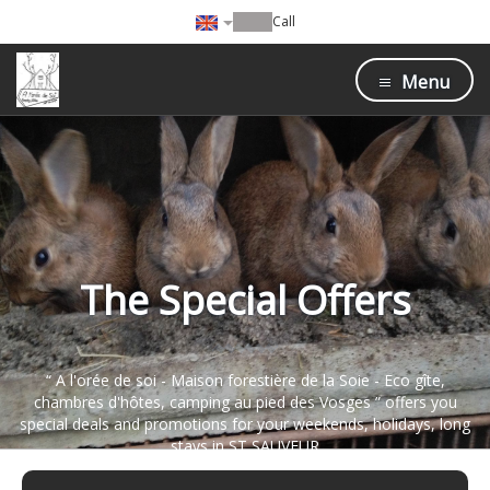
Call
Menu
The Special Offers
“ A l'orée de soi - Maison forestière de la Soie - Eco gîte,
chambres d'hôtes, camping au pied des Vosges ” offers you
special deals and promotions for your weekends, holidays, long
stays in ST SAUVEUR