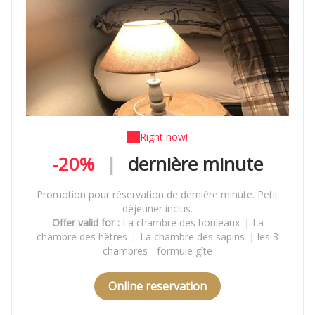
Right now!
-20%
|
dernière minute
Promotion pour réservation de dernière minute. Petit
déjeuner inclus.
Offer valid for :
La chambre des bouleaux
|
La
chambre des hêtres
|
La chambre des sapins
|
les 3
chambres - formule gîte
Online reservation